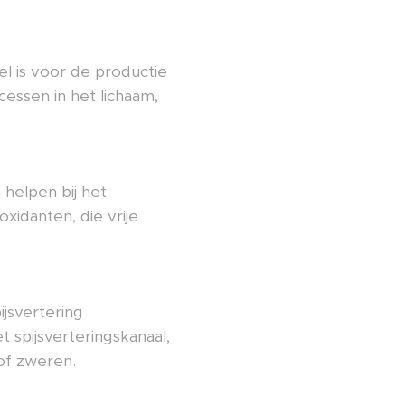
el is voor de productie
essen in het lichaam,
 helpen bij het
idanten, die vrije
jsvertering
t spijsverteringskanaal,
of zweren.