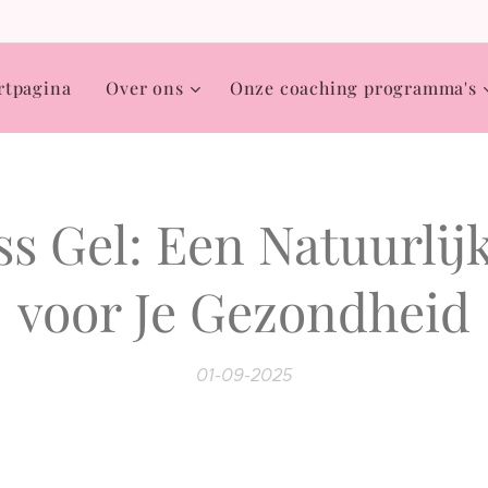
rtpagina
Over ons
Onze coaching programma's
s Gel: Een Natuurlij
voor Je Gezondheid
01-09-2025