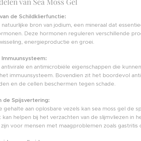
elen van Sea Moss Gel
an de Schildklierfunctie:
 natuurlijke bron van jodium, een mineraal dat essentie
hormonen. Deze hormonen reguleren verschillende proc
isseling, energieproductie en groei.
t Immuunsysteem:
antivirale en antimicrobiële eigenschappen die kunnen
het immuunsysteem. Bovendien zit het boordevol antiox
ijden en de cellen beschermen tegen schade.
 de Spijsvertering:
e gehalte aan oplosbare vezels kan sea moss gel de spi
kan helpen bij het verzachten van de slijmvliezen in he
 zijn voor mensen met maagproblemen zoals gastritis 