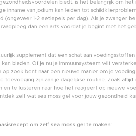
gezondheidsvoordelen biedt, is het belangrijk om het
 inname van jodium kan leiden tot schildklierproblem
 (ongeveer 1-2 eetlepels per dag). Als je zwanger be
, raadpleeg dan een arts voordat je begint met het geb
tuurlijk supplement dat een schat aan voedingsstoffen
an bieden. Of je nu je immuunsysteem wilt versterken, 
 op zoek bent naar een nieuwe manier om je voeding t
toevoeging zijn aan je dagelijkse routine. Zoals altijd 
n en te luisteren naar hoe het reageert op nieuwe vo
ntdek zelf wat sea moss gel voor jouw gezondheid k
basisrecept om zelf sea moss gel te maken
: