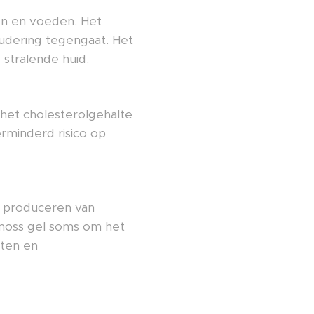
ren en voeden. Het
oudering tegengaat. Het
stralende huid.
het cholesterolgehalte
erminderd risico op
et produceren van
 moss gel soms om het
yten en