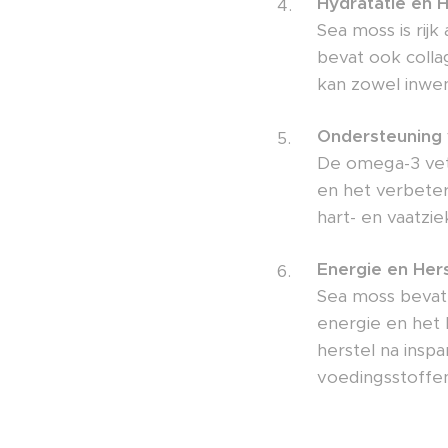
Hydratatie en 
Sea moss is rij
bevat ook colla
kan zowel inwen
Ondersteuning 
De omega-3 vetz
en het verbeter
hart- en vaatzie
Energie en Hers
Sea moss bevat 
energie en het 
herstel na ins
voedingsstoffe