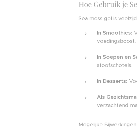
Hoe Gebruik je S
Sea moss gel is veelzi
In Smoothies:
V
voedingsboost.
In Soepen en S
stoofschotels.
In Desserts:
Voe
Als Gezichtsma
verzachtend ma
Mogelijke Bijwerkinge