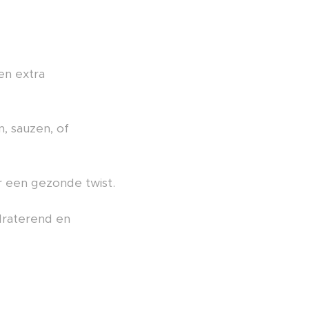
en extra
, sauzen, of
r een gezonde twist.
ydraterend en