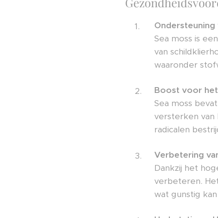
Gezondheidsvoord
Ondersteuning v
Sea moss is een
van schildklier
waaronder stofw
Boost voor he
Sea moss bevat 
versterken van 
radicalen bestr
Verbetering van
Dankzij het hog
verbeteren. Het 
wat gunstig kan