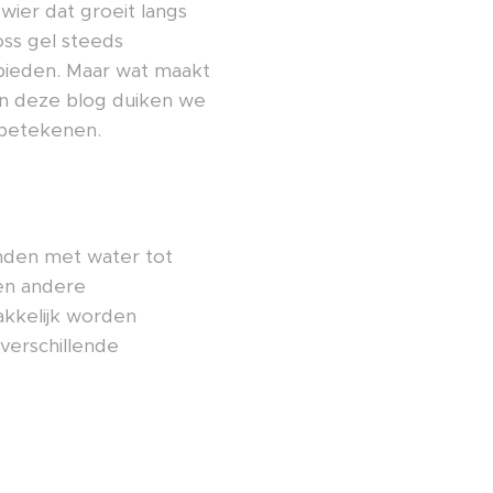
wier dat groeit langs
oss gel steeds
bieden. Maar wat maakt
In deze blog duiken we
 betekenen.
nden met water tot
 en andere
akkelijk worden
verschillende