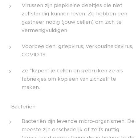
Virussen zijn piepkleine deeltjes die niet
zelfstandig kunnen leven. Ze hebben een
gastheer nodig (jouw cellen) om zich te
vermenigvuldigen.
Voorbeelden: griepvirus, verkoudheidsvirus,
COVID-19.
Ze "kapen" je cellen en gebruiken ze als
fabriekjes om kopieën van zichzelf te
maken.
🔹 Bacteriën
Bacteriën zijn levende micro-organismen. De
meeste zijn onschadelijk of zelfs nuttig
(denk aan darmbacteriën die je helpen bij de