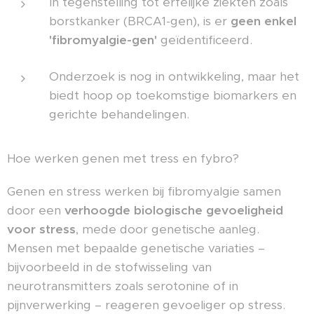
In tegenstelling tot erfelijke ziekten zoals
borstkanker (BRCA1-gen), is er
geen enkel
'fibromyalgie-gen'
geïdentificeerd.
Onderzoek is nog in ontwikkeling, maar het
biedt hoop op toekomstige biomarkers en
gerichte behandelingen.
Hoe werken genen met tress en fybro?
Genen en stress werken bij fibromyalgie samen
door een
verhoogde biologische gevoeligheid
voor stress
, mede door genetische aanleg.
Mensen met bepaalde genetische variaties –
bijvoorbeeld in de stofwisseling van
neurotransmitters zoals serotonine of in
pijnverwerking – reageren gevoeliger op stress.